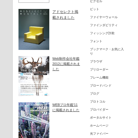
ピクセル
ビット
アドセレクト掲
載されました
ファイヤーウォール
ファインダビリティ
フィッシング詐欺
フォント
ブックマーク・お気に入
り
Web制作会社年鑑
ブラウザ
2012に掲載されま
した
プリローダー
フレーム機能
ブロードバンド
ブログ
プロトコル
WEBプロ年鑑'11
プロバイダー
に掲載されました
ポータルサイト
ホームページ
光ファイバー