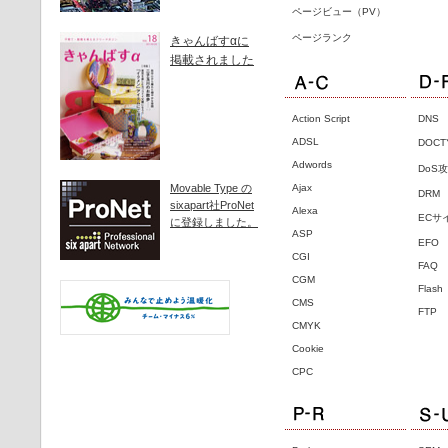
ページビュー（PV）
ページランク
きゃんばすαに
掲載されました
Action Script
DNS
ADSL
DOC
Adwords
DoS
Movable Type の
Ajax
DRM
sixapart社ProNet
Alexa
ECサ
に登録しました。
ASP
EFO
CGI
FAQ
CGM
Flash
CMS
FTP
CMYK
Cookie
CPC