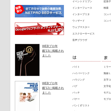
イベントドリブン
拡張子
インターフェース
検索
インタープリタ
コンバ
ウィザード
コンバ
ウェブマスター
エスクローサービス
音声ブラウザ
WEBプロ年
鑑'13に掲載され
ました
バイト
ミラー
ハイパーリンク
無線Ｌ
ハウジング
文字コ
WEBプロ年
バグ
文字化
鑑'12に掲載され
ました
パッチ
モデム
バナー
モブロ
パンくずリスト