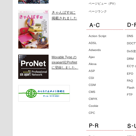
ページビュー（PV）
ページランク
きゃんばすαに
掲載されました
Action Script
DNS
ADSL
DOC
Adwords
DoS
Movable Type の
Ajax
DRM
sixapart社ProNet
Alexa
ECサ
に登録しました。
ASP
EFO
CGI
FAQ
CGM
Flash
CMS
FTP
CMYK
Cookie
CPC