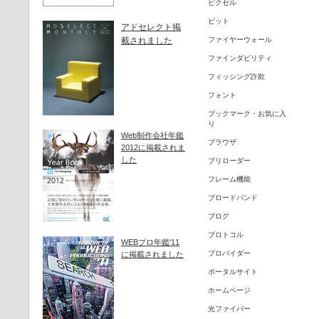
ピクセル
ビット
アドセレクト掲
載されました
ファイヤーウォール
ファインダビリティ
フィッシング詐欺
フォント
ブックマーク・お気に入
り
Web制作会社年鑑
ブラウザ
2012に掲載されま
した
プリローダー
フレーム機能
ブロードバンド
ブログ
プロトコル
WEBプロ年鑑'11
プロバイダー
に掲載されました
ポータルサイト
ホームページ
光ファイバー