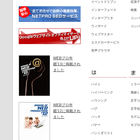
イベントドリブン
拡張子
インターフェース
検索
インタープリタ
コンバ
ウィザード
コンバ
ウェブマスター
エスクローサービス
音声ブラウザ
WEBプロ年
鑑'13に掲載され
ました
バイト
ミラー
ハイパーリンク
無線Ｌ
ハウジング
文字コ
WEBプロ年
バグ
文字化
鑑'12に掲載され
ました
パッチ
モデム
バナー
モブロ
パンくずリスト