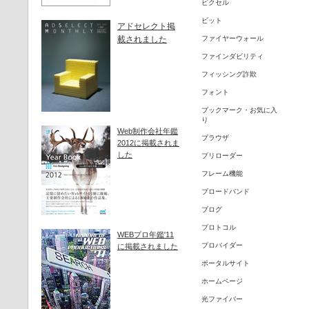
ピクセル
ビット
アドセレクト掲
載されました
ファイヤーウォール
ファインダビリティ
フィッシング詐欺
フォント
ブックマーク・お気に入
り
Web制作会社年鑑
ブラウザ
2012に掲載されま
した
プリローダー
フレーム機能
ブロードバンド
ブログ
プロトコル
WEBプロ年鑑'11
プロバイダー
に掲載されました
ポータルサイト
ホームページ
光ファイバー